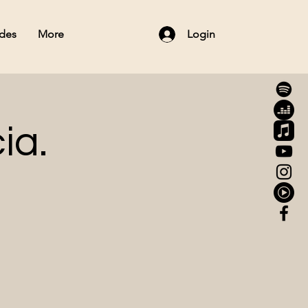
ades
More
Login
ia.