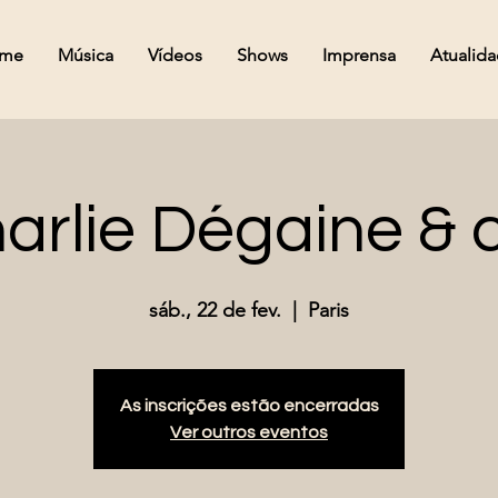
 me
Música
Vídeos
Shows
Imprensa
Atualid
arlie Dégaine & c
sáb., 22 de fev.
  |  
Paris
As inscrições estão encerradas
Ver outros eventos