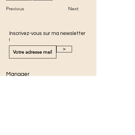
Previous
Next
Inscrivez-vous sur ma newsletter
!
>
Manager
Jackie Cheval
jackie.cheval@mf.me
Photography
Yassyn Sidki
www.yassynsidki.com
©2026 by Jackie Cheval